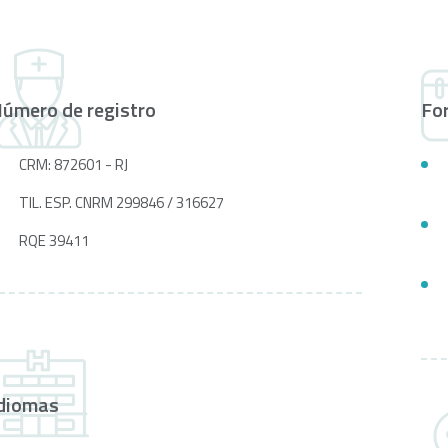
úmero de registro
Fo
CRM: 872601 - RJ
TIL. ESP. CNRM 299846 / 316627
RQE 39411
diomas