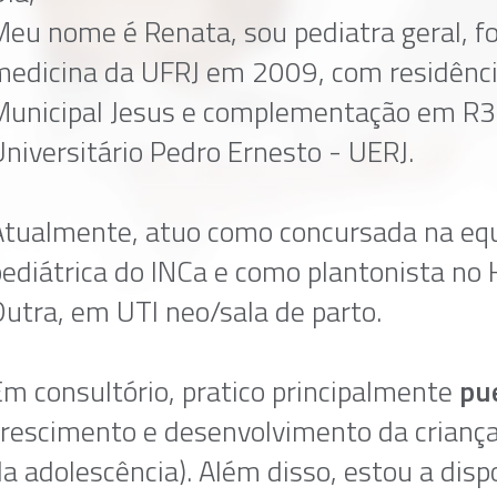
Meu nome é Renata, sou pediatra geral, f
medicina da UFRJ em 2009, com residênci
Municipal Jesus e complementação em R3 d
niversitário Pedro Ernesto - UERJ.
Atualmente, atuo como concursada na equ
pediátrica do INCa e como plantonista no
Dutra, em UTI neo/sala de parto.
Em consultório, pratico principalmente
pu
crescimento e desenvolvimento da criança
a adolescência). Além disso, estou a dis